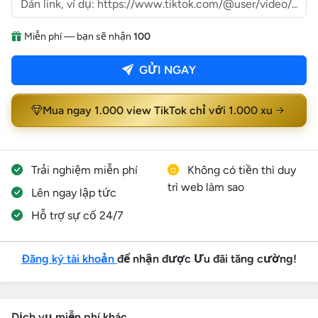
Miễn phí — bạn sẽ nhận
100
GỬI NGAY
Mua ngay 1.000 view TikTok chỉ với 1.000 xu
Trải nghiệm miễn phí
Không có tiền thì duy
trì web làm sao
Lên ngay lập tức
Hỗ trợ sự cố 24/7
Đăng ký tài khoản
để nhận được Ưu đãi tăng cường!
Dịch vụ miễn phí khác